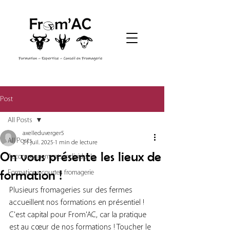
Post
All Posts
axelleduverger5
All Posts
21 juil. 2025
1 min de lecture
On vous présente les lieux de
Accompagnements individuels
formation !
Formations courtes fromagerie
Plusieurs fromageries sur des fermes 
accueillent nos formations en présentiel ! 
C'est capital pour From'AC, car la pratique 
est au cœur de nos formations ! Toucher le 