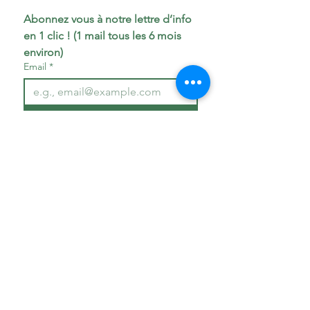
Abonnez vous à notre lettre d’info 
en 1 clic ! (1 mail tous les 6 mois 
environ)
Email
*
S'abonner
J'accepte de m'abonner à la 
lettre d'info From'AC
Politique de