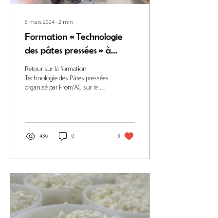
6 mars 2024
∙
2
min
Formation « Technologie
des pâtes pressées » à
From d’Aqui!
Retour sur la formation
Technologie des Pâtes pressées
organisé par From'AC sur le site
de From d'Aqui à Assac dans le
Tarn les 5 et 6...
436
0
3