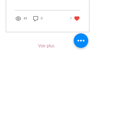
chez les...
43
0
1
Voir plus
Abonnez vous à notre lettre d’info 
en 1 clic ! (1 mail tous les 6 mois 
environ)
Email
*
S'abonner
J'accepte de m'abonner à la 
lettre d'info From'AC