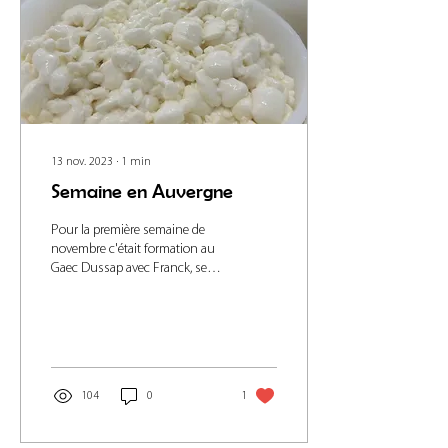
13 nov. 2023
∙
1
min
Semaine en Auvergne
Pour la première semaine de
novembre c'était formation au
Gaec Dussap avec Franck, ses
parents et sa salariée, mardi et
mercredi avec...
104
0
1