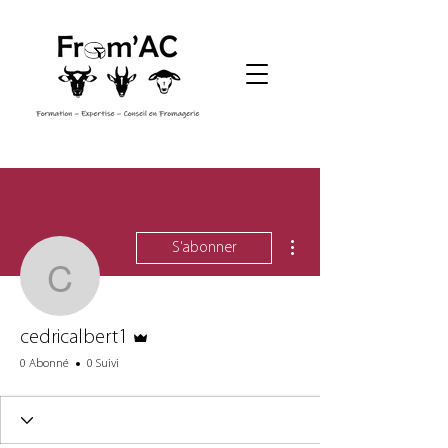
Plus d'actions
S'abonner
cedricalbert1
Administrateur
cedricalbert1
0 Abonné
0 Suivi