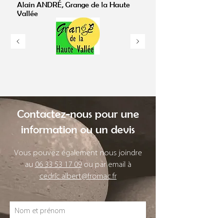
Alain ANDRÉ, Grange de la Haute
Vallée
Contactez-nous pour une
information ou un devis
Vous pouvez également nous joindre
au
06 33 53 17 09
ou par email à
cedric.albert@fromac.fr